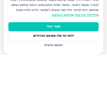
אתר רשות היחיד עושה שימוש בקבצי Cookie ובטכנולוגיות דומות
לצורך תפעול האתר, שיפור חוויית המשתמש, ניתוח שימוש ושיווק
מותאם.
ניתן לבחור אילו סוגי קבצים לאפשר. מידע מלא נמצא
ב
מדיניות הפרטיות
וב
תקנון השימוש
.
אשר הכל
דחה כל אלו שאינם הכרחיים
התאם אישית
נכסים נוספים
בטבריה
דרך הגבורה, טבריה
טבריה 10, טבריה