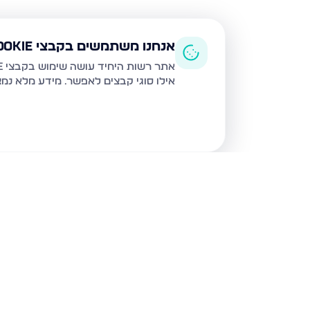
אנחנו משתמשים בקבצי Cookie
אתר רשות היחיד עושה שימוש בקבצי Cookie ובטכנולוגיות דומות לצורך תפעול האתר, שיפור חוויית המשתמש, ניתוח שימוש ושיווק מותאם.
אילו סוגי קבצים לאפשר. מידע מלא נמ
נכסים נוספים
בחיפה
שד דגניה 77, חיפה
קרית חיים