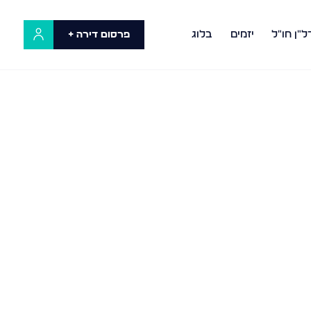
ל"ן חו"ל
יזמים
בלוג
פרסום דירה +