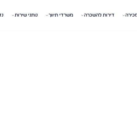
מכירה
דירות להשכרה
משרדי תיווך
נותני שירות
נד