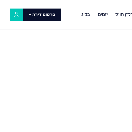
ל"ן חו"ל
יזמים
בלוג
פרסום דירה +