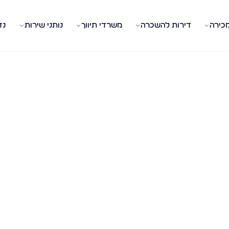
מכירה
דירות להשכרה
משרדי תיווך
נותני שירות
נד