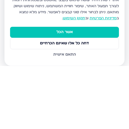
אתר רשות היחיד עושה שימוש בקבצי Cookie ובטכנולוגיות דומות
לצורך תפעול האתר, שיפור חוויית המשתמש, ניתוח שימוש ושיווק
מותאם.
ניתן לבחור אילו סוגי קבצים לאפשר. מידע מלא נמצא
ב
מדיניות הפרטיות
וב
תקנון השימוש
.
אשר הכל
דחה כל אלו שאינם הכרחיים
התאם אישית
נכסים נוספים
בבני ברק
עמיאל 7, בני ברק
מנחם בגין, בני ברק