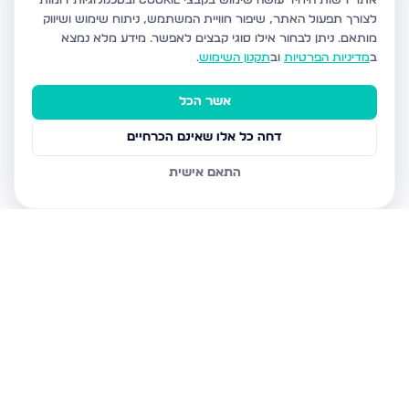
אתר רשות היחיד עושה שימוש בקבצי Cookie ובטכנולוגיות דומות
לצורך תפעול האתר, שיפור חוויית המשתמש, ניתוח שימוש ושיווק
מותאם.
ניתן לבחור אילו סוגי קבצים לאפשר. מידע מלא נמצא
ב
מדיניות הפרטיות
וב
תקנון השימוש
.
אשר הכל
דחה כל אלו שאינם הכרחיים
התאם אישית
נכסים נוספים
ברכסים
אהבת שלום 20, רכסים
גבעה ב', רכסים