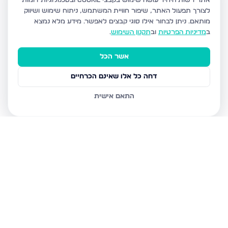
אתר רשות היחיד עושה שימוש בקבצי Cookie ובטכנולוגיות דומות
לצורך תפעול האתר, שיפור חוויית המשתמש, ניתוח שימוש ושיווק
מותאם.
ניתן לבחור אילו סוגי קבצים לאפשר. מידע מלא נמצא
ב
מדיניות הפרטיות
וב
תקנון השימוש
.
אשר הכל
דחה כל אלו שאינם הכרחיים
התאם אישית
נכסים נוספים
ברכסים
אהבת שלום 20, רכסים
גבעה ב', רכסים