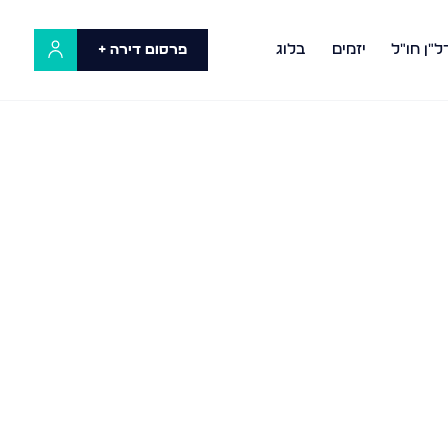
ל"ן חו"ל
יזמים
בלוג
פרסום דירה +