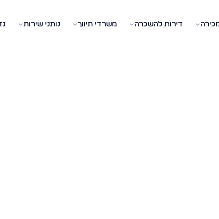
מכירה
דירות להשכרה
משרדי תיווך
נותני שירות
נד