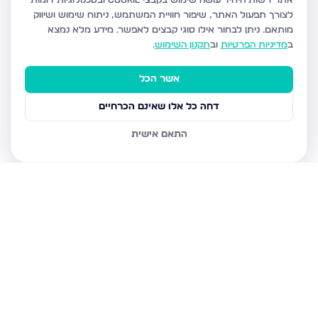
אתר רשות היחיד עושה שימוש בקבצי Cookie ובטכנולוגיות דומות
לצורך תפעול האתר, שיפור חוויית המשתמש, ניתוח שימוש ושיווק
מותאם.
ניתן לבחור אילו סוגי קבצים לאפשר. מידע מלא נמצא
ב
מדיניות הפרטיות
וב
תקנון השימוש
.
אשר הכל
דחה כל אלו שאינם הכרחיים
התאם אישית
נכסים נוספים
בחריש
דרך ארץ 68, חריש
סביון 36, חריש