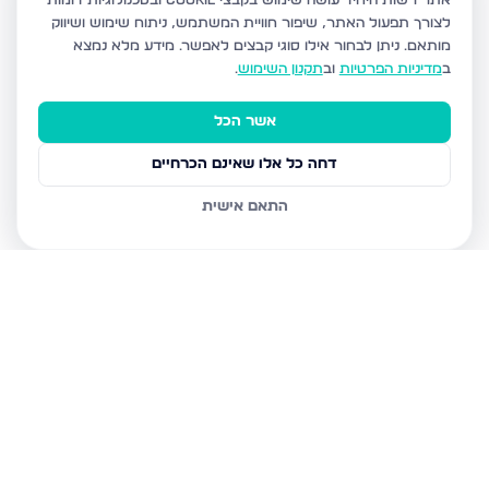
אתר רשות היחיד עושה שימוש בקבצי Cookie ובטכנולוגיות דומות
לצורך תפעול האתר, שיפור חוויית המשתמש, ניתוח שימוש ושיווק
מותאם.
ניתן לבחור אילו סוגי קבצים לאפשר. מידע מלא נמצא
ב
מדיניות הפרטיות
וב
תקנון השימוש
.
אשר הכל
דחה כל אלו שאינם הכרחיים
התאם אישית
נכסים נוספים
בירושלים
חיים מיכל מיכלין 6, ירושלים
הרב עוזיאל 58, ירושלים