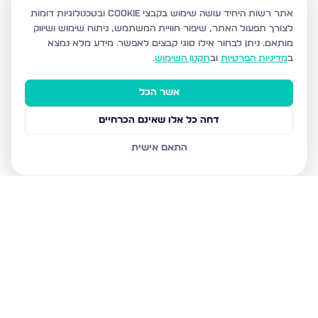
אתר רשות היחיד עושה שימוש בקבצי Cookie ובטכנולוגיות דומות
לצורך תפעול האתר, שיפור חוויית המשתמש, ניתוח שימוש ושיווק
מותאם.
ניתן לבחור אילו סוגי קבצים לאפשר. מידע מלא נמצא
ב
מדיניות הפרטיות
וב
תקנון השימוש
.
אשר הכל
דחה כל אלו שאינם הכרחיים
התאם אישית
נכסים נוספים
באשדוד
חטיבת גולני 9, אשדוד
האזור הצפוני, אשדוד