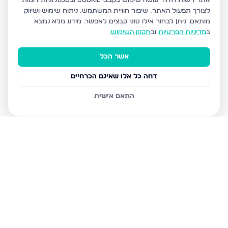
אתר רשות היחיד עושה שימוש בקבצי Cookie ובטכנולוגיות דומות
לצורך תפעול האתר, שיפור חוויית המשתמש, ניתוח שימוש ושיווק
מותאם.
ניתן לבחור אילו סוגי קבצים לאפשר. מידע מלא נמצא
ב
מדיניות הפרטיות
וב
תקנון השימוש
.
אשר הכל
דחה כל אלו שאינם הכרחיים
התאם אישית
נכסים נוספים
בנתיבות
נצר חזני 16, נתיבות
שלום דנינו 10, נתיבות