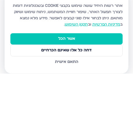
אתר רשות היחיד עושה שימוש בקבצי Cookie ובטכנולוגיות דומות
לצורך תפעול האתר, שיפור חוויית המשתמש, ניתוח שימוש ושיווק
מותאם.
ניתן לבחור אילו סוגי קבצים לאפשר. מידע מלא נמצא
ב
מדיניות הפרטיות
וב
תקנון השימוש
.
אשר הכל
דחה כל אלו שאינם הכרחיים
התאם אישית
נכסים נוספים
בגבעת שמואל
בן גוריון 1, גבעת שמואל
העבודה, גבעת שמואל