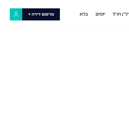
ל"ן חו"ל
יזמים
בלוג
פרסום דירה +