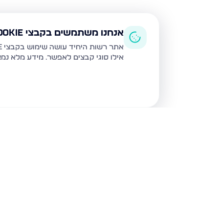
אנחנו משתמשים בקבצי Cookie
אתר רשות היחיד עושה שימוש בקבצי Cookie ובטכנולוגיות דומות לצורך תפעול האתר, שיפור חוויית המשתמש, ניתוח שימוש ושיווק מותאם.
אילו סוגי קבצים לאפשר. מידע מלא נמ
נכסים נוספים
בצפת
הנרקיס, צפת
מצפה האגם 8, 