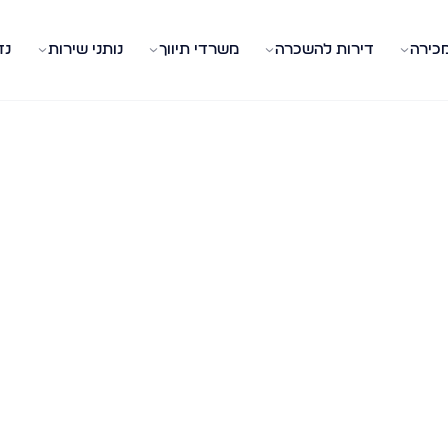
מכירה
דירות להשכרה
משרדי תיווך
נותני שירות
נד