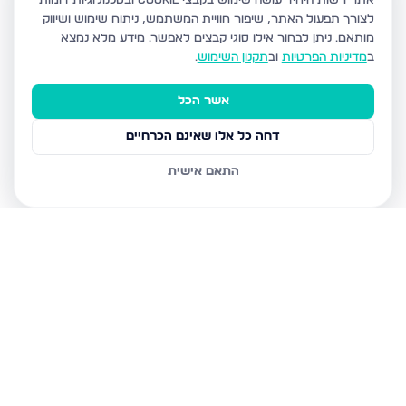
אתר רשות היחיד עושה שימוש בקבצי Cookie ובטכנולוגיות דומות
לצורך תפעול האתר, שיפור חוויית המשתמש, ניתוח שימוש ושיווק
מותאם.
ניתן לבחור אילו סוגי קבצים לאפשר. מידע מלא נמצא
ב
מדיניות הפרטיות
וב
תקנון השימוש
.
אשר הכל
דחה כל אלו שאינם הכרחיים
התאם אישית
נכסים נוספים
בצפת
הנרקיס, צפת
מצפה האגם 8, צפת