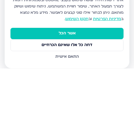
אתר רשות היחיד עושה שימוש בקבצי Cookie ובטכנולוגיות דומות
לצורך תפעול האתר, שיפור חוויית המשתמש, ניתוח שימוש ושיווק
מותאם.
ניתן לבחור אילו סוגי קבצים לאפשר. מידע מלא נמצא
ב
מדיניות הפרטיות
וב
תקנון השימוש
.
אשר הכל
דחה כל אלו שאינם הכרחיים
התאם אישית
נכסים נוספים
בצפת
הנרקיס, צפת
מצפה האגם 8, צפת