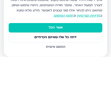
אתר רשות היחיד עושה שימוש בקבצי Cookie ובטכנולוגיות דומות
לצורך תפעול האתר, שיפור חוויית המשתמש, ניתוח שימוש ושיווק
מותאם.
ניתן לבחור אילו סוגי קבצים לאפשר. מידע מלא נמצא
ב
מדיניות הפרטיות
וב
תקנון השימוש
.
אשר הכל
דחה כל אלו שאינם הכרחיים
התאם אישית
נכסים נוספים
בצפת
הנרקיס, צפת
מצפה האגם 8, צפת