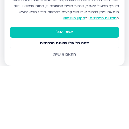
אתר רשות היחיד עושה שימוש בקבצי Cookie ובטכנולוגיות דומות
לצורך תפעול האתר, שיפור חוויית המשתמש, ניתוח שימוש ושיווק
מותאם.
ניתן לבחור אילו סוגי קבצים לאפשר. מידע מלא נמצא
ב
מדיניות הפרטיות
וב
תקנון השימוש
.
אשר הכל
דחה כל אלו שאינם הכרחיים
התאם אישית
נכסים נוספים
בנתניה
איסר הראל 15, נתניה
גדעון 21, נתניה