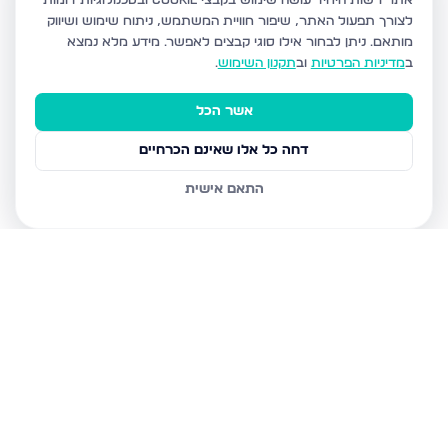
אתר רשות היחיד עושה שימוש בקבצי Cookie ובטכנולוגיות דומות
לצורך תפעול האתר, שיפור חוויית המשתמש, ניתוח שימוש ושיווק
מותאם.
ניתן לבחור אילו סוגי קבצים לאפשר. מידע מלא נמצא
ב
מדיניות הפרטיות
וב
תקנון השימוש
.
אשר הכל
דחה כל אלו שאינם הכרחיים
התאם אישית
נכסים נוספים
בנתניה
משה לב עמי 8, נתניה
אברהם אבו שדיד 3, נתניה