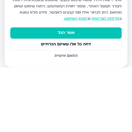
אתר רשות היחיד עושה שימוש בקבצי Cookie ובטכנולוגיות דומות
לצורך תפעול האתר, שיפור חוויית המשתמש, ניתוח שימוש ושיווק
מותאם.
ניתן לבחור אילו סוגי קבצים לאפשר. מידע מלא נמצא
ב
מדיניות הפרטיות
וב
תקנון השימוש
.
אשר הכל
דחה כל אלו שאינם הכרחיים
התאם אישית
נכסים נוספים
בבני ברק
עמיאל 7, בני ברק
מנחם בגין, בני ברק