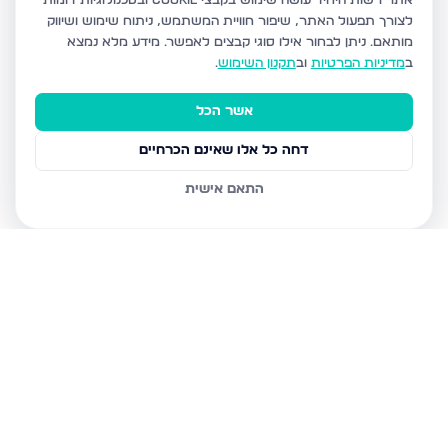
אתר רשות היחיד עושה שימוש בקבצי Cookie ובטכנולוגיות דומות
לצורך תפעול האתר, שיפור חוויית המשתמש, ניתוח שימוש ושיווק
מותאם.
ניתן לבחור אילו סוגי קבצים לאפשר. מידע מלא נמצא
ב
מדיניות הפרטיות
וב
תקנון השימוש
.
אשר הכל
דחה כל אלו שאינם הכרחיים
התאם אישית
נכסים נוספים
בבני ברק
מנחם בגין, בני ברק
הרב קוק 48, בני ברק