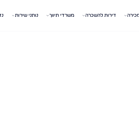
מכירה
דירות להשכרה
משרדי תיווך
נותני שירות
נד