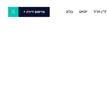
ל"ן חו"ל
יזמים
בלוג
פרסום דירה +