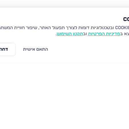
צא ב
מדיניות הפרטיות
וב
תקנון השימוש
.
התאם אישית
דחה 
התמדה 6, חריש