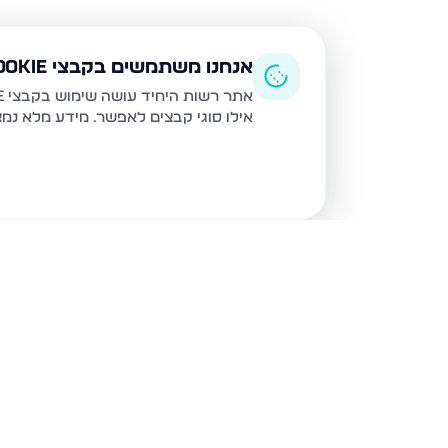
אנחנו משתמשים בקבצי Cookie
אתר רשות היחיד עושה שימוש בקבצי Cookie ובטכנולוגיות דומות לצורך תפעול האתר, שיפור חוויית המשתמש, ניתוח שימוש ושיווק מותאם.
אילו סוגי קבצים לאפשר. מידע מלא נמ
נכסים נוספים
בחריש
דרך ארץ 68, חריש
סביון 36, חריש