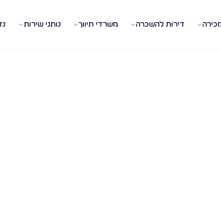
מכירה
דירות להשכרה
משרדי תיווך
נותני שירות
נד