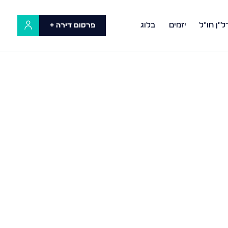
ל"ן חו"ל
יזמים
בלוג
פרסום דירה +