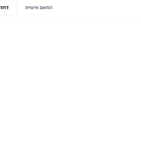
התאם אישית
דחה 
ראשי
פרויקטים חדשים
למכירה
אשדוד