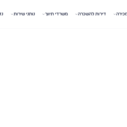
מכירה
דירות להשכרה
משרדי תיווך
נותני שירות
נד