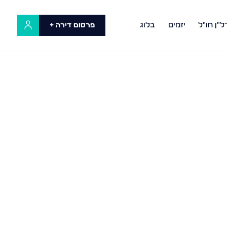
ל"ן חו"ל
יזמים
בלוג
פרסום דירה +