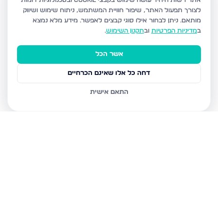
אתר רשות היחיד עושה שימוש בקבצי Cookie ובטכנולוגיות דומות
לצורך תפעול האתר, שיפור חוויית המשתמש, ניתוח שימוש ושיווק
מותאם.
ניתן לבחור אילו סוגי קבצים לאפשר. מידע מלא נמצא
ב
מדיניות הפרטיות
וב
תקנון השימוש
.
אשר הכל
דחה כל אלו שאינם הכרחיים
התאם אישית
נכסים נוספים
בבני ברק
עמיאל 7, בני ברק
מנחם בגין, בני ברק