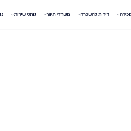
מכירה
דירות להשכרה
משרדי תיווך
נותני שירות
נד