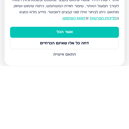
אתר רשות היחיד עושה שימוש בקבצי Cookie ובטכנולוגיות דומות
לצורך תפעול האתר, שיפור חוויית המשתמש, ניתוח שימוש ושיווק
מותאם.
ניתן לבחור אילו סוגי קבצים לאפשר. מידע מלא נמצא
ב
מדיניות הפרטיות
וב
תקנון השימוש
.
אשר הכל
דחה כל אלו שאינם הכרחיים
התאם אישית
נכסים נוספים
בבני ברק
עמיאל 7, בני ברק
מנחם בגין, בני ברק