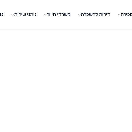
מכירה
דירות להשכרה
משרדי תיווך
נותני שירות
נד