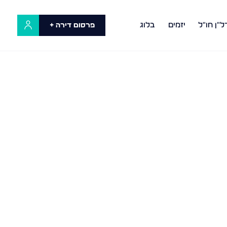
ל"ן חו"ל
יזמים
בלוג
פרסום דירה +