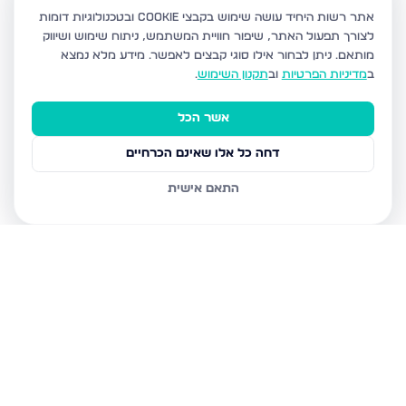
אתר רשות היחיד עושה שימוש בקבצי Cookie ובטכנולוגיות דומות
לצורך תפעול האתר, שיפור חוויית המשתמש, ניתוח שימוש ושיווק
מותאם.
ניתן לבחור אילו סוגי קבצים לאפשר. מידע מלא נמצא
ב
מדיניות הפרטיות
וב
תקנון השימוש
.
אשר הכל
דחה כל אלו שאינם הכרחיים
התאם אישית
נכסים נוספים
בפתח תקווה
כנסת ישראל 32, פתח תקווה
הדירה הרלוונטית