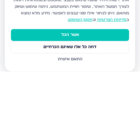
אתר רשות היחיד עושה שימוש בקבצי Cookie ובטכנולוגיות דומות
לצורך תפעול האתר, שיפור חוויית המשתמש, ניתוח שימוש ושיווק
מותאם.
ניתן לבחור אילו סוגי קבצים לאפשר. מידע מלא נמצא
ב
מדיניות הפרטיות
וב
תקנון השימוש
.
אשר הכל
דחה כל אלו שאינם הכרחיים
התאם אישית
נכסים נוספים
ברכסים
אהבת שלום 20, רכסים
גבעה ב', רכסים