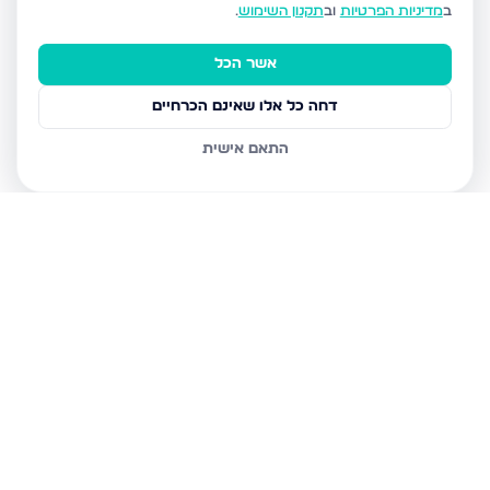
ב
מדיניות הפרטיות
וב
תקנון השימוש
.
אשר הכל
דחה כל אלו שאינם הכרחיים
התאם אישית
נכסים נוספים
בעמנואל
הגאון מוילנה 36, עמנואל
הרב פנחס לוין 23, עמנואל
חת"ם סופר 4, עמנואל
חת"ם סופר 2, עמנואל
חת"ם סופר 3, עמנואל
הרב פנחס לוין 2, עמנואל