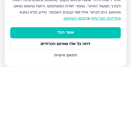
אתר רשות היחיד עושה שימוש בקבצי Cookie ובטכנולוגיות דומות
לצורך תפעול האתר, שיפור חוויית המשתמש, ניתוח שימוש ושיווק
מותאם.
ניתן לבחור אילו סוגי קבצים לאפשר. מידע מלא נמצא
ב
מדיניות הפרטיות
וב
תקנון השימוש
.
אשר הכל
דחה כל אלו שאינם הכרחיים
התאם אישית
נכסים נוספים
בטבריה
דרך הגבורה, טבריה
טבריה 10, טבריה