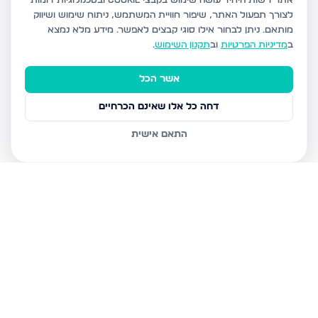
אתר רשות היחיד עושה שימוש בקבצי Cookie ובטכנולוגיות דומות
לצורך תפעול האתר, שיפור חוויית המשתמש, ניתוח שימוש ושיווק
מותאם.
ניתן לבחור אילו סוגי קבצים לאפשר. מידע מלא נמצא
ב
מדיניות הפרטיות
וב
תקנון השימוש
.
אשר הכל
דחה כל אלו שאינם הכרחיים
התאם אישית
נכסים נוספים
בטבריה
דרך הגבורה, טבריה
טבריה 10, טבריה