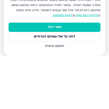
אתר רשות היחיד עושה שימוש בקבצי Cookie ובטכנולוגיות דומות
לצורך תפעול האתר, שיפור חוויית המשתמש, ניתוח שימוש ושיווק
מותאם.
ניתן לבחור אילו סוגי קבצים לאפשר. מידע מלא נמצא
ב
מדיניות הפרטיות
וב
תקנון השימוש
.
אשר הכל
דחה כל אלו שאינם הכרחיים
התאם אישית
נכסים נוספים
בירושלים
חיים מיכל מיכלין 6, ירושלים
הרב עוזיאל 58, ירושלים