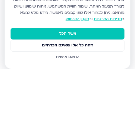
אתר רשות היחיד עושה שימוש בקבצי Cookie ובטכנולוגיות דומות
לצורך תפעול האתר, שיפור חוויית המשתמש, ניתוח שימוש ושיווק
מותאם.
ניתן לבחור אילו סוגי קבצים לאפשר. מידע מלא נמצא
ב
מדיניות הפרטיות
וב
תקנון השימוש
.
אשר הכל
דחה כל אלו שאינם הכרחיים
התאם אישית
נכסים נוספים
בירושלים
יפה שמואל 1, ירושלים
יעקב אלעזר 12, ירושלים