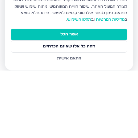
אתר רשות היחיד עושה שימוש בקבצי Cookie ובטכנולוגיות דומות
לצורך תפעול האתר, שיפור חוויית המשתמש, ניתוח שימוש ושיווק
מותאם.
ניתן לבחור אילו סוגי קבצים לאפשר. מידע מלא נמצא
ב
מדיניות הפרטיות
וב
תקנון השימוש
.
אשר הכל
דחה כל אלו שאינם הכרחיים
התאם אישית
נכסים נוספים
בחריש
דרך ארץ 68, חריש
סביון 36, חריש