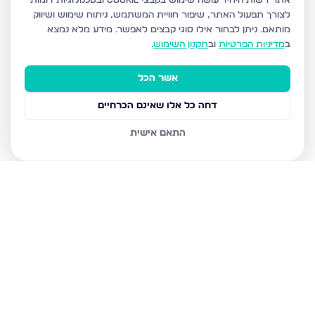
אתר רשות היחיד עושה שימוש בקבצי Cookie ובטכנולוגיות דומות
לצורך תפעול האתר, שיפור חוויית המשתמש, ניתוח שימוש ושיווק
מותאם.
ניתן לבחור אילו סוגי קבצים לאפשר. מידע מלא נמצא
ב
מדיניות הפרטיות
וב
תקנון השימוש
.
אשר הכל
דחה כל אלו שאינם הכרחיים
התאם אישית
נכסים נוספים
בחריש
דרך ארץ 68, חריש
סביון 36, חריש