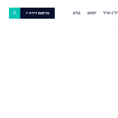
ל"ן חו"ל
יזמים
בלוג
פרסום דירה +