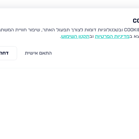
צא ב
מדיניות הפרטיות
וב
תקנון השימוש
.
התאם אישית
דחה 
ז'בוטינסקי 42, עכו