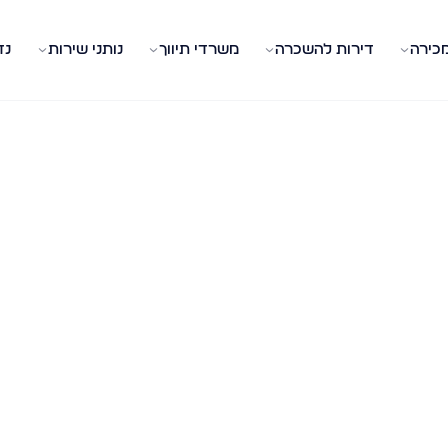
מכירה
דירות להשכרה
משרדי תיווך
נותני שירות
נד