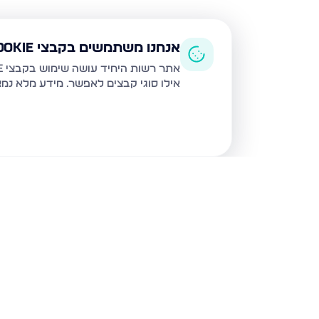
אנחנו משתמשים בקבצי Cookie
אתר רשות היחיד עושה שימוש בקבצי Cookie ובטכנולוגיות דומות לצורך תפעול האתר, שיפור חוויית המשתמש, ניתוח שימוש ושיווק מותאם.
אילו סוגי קבצים לאפשר. מידע מלא נמ
נכסים נוספים
בעכו
בורלא 40, עכו
ז'בוטינסקי 38, עכו