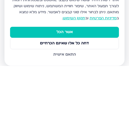
אתר רשות היחיד עושה שימוש בקבצי Cookie ובטכנולוגיות דומות
לצורך תפעול האתר, שיפור חוויית המשתמש, ניתוח שימוש ושיווק
מותאם.
ניתן לבחור אילו סוגי קבצים לאפשר. מידע מלא נמצא
ב
מדיניות הפרטיות
וב
תקנון השימוש
.
אשר הכל
דחה כל אלו שאינם הכרחיים
התאם אישית
נכסים נוספים
בבני ברק
עמיאל 7, בני ברק
מנחם בגין, בני ברק