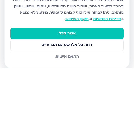
אתר רשות היחיד עושה שימוש בקבצי Cookie ובטכנולוגיות דומות
לצורך תפעול האתר, שיפור חוויית המשתמש, ניתוח שימוש ושיווק
מותאם.
ניתן לבחור אילו סוגי קבצים לאפשר. מידע מלא נמצא
ב
מדיניות הפרטיות
וב
תקנון השימוש
.
אשר הכל
דחה כל אלו שאינם הכרחיים
התאם אישית
נכסים נוספים
בירושלים
חיים מיכל מיכלין 6, ירושלים
הרב עוזיאל 58, ירושלים