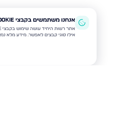
אנחנו משתמשים בקבצי Cookie
אתר רשות היחיד עושה שימוש בקבצי Cookie ובטכנולוגיות דומות לצורך תפעול האתר, שיפור חוויית המשתמש, ניתוח שימוש ושיווק מותאם.
אילו סוגי קבצים לאפשר. מידע מלא נמ
נכסים נוספים
בנתניה
איסר הראל 15, נתניה
גדעון 21, נתניה