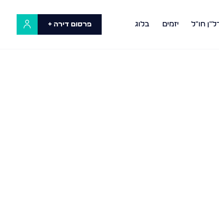
ל"ן חו"ל
יזמים
בלוג
פרסום דירה +