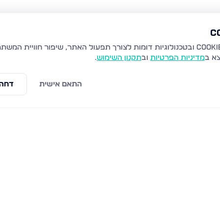
צא ב
מדיניות הפרטיות
וב
תקנון השימוש
.
התאם אישית
דחה 
בארי 83, נתניה