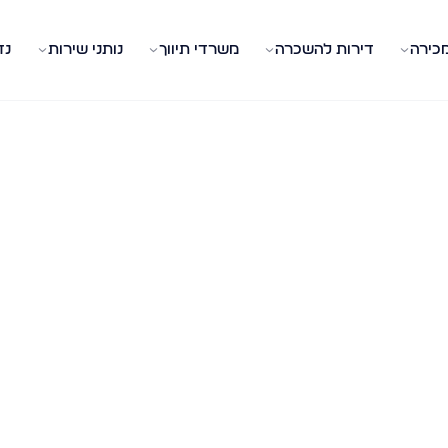
מכירה
דירות להשכרה
משרדי תיווך
נותני שירות
נד