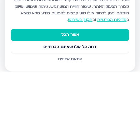
אתר רשות היחיד עושה שימוש בקבצי Cookie ובטכנולוגיות דומות
לצורך תפעול האתר, שיפור חוויית המשתמש, ניתוח שימוש ושיווק
מותאם.
ניתן לבחור אילו סוגי קבצים לאפשר. מידע מלא נמצא
ב
מדיניות הפרטיות
וב
תקנון השימוש
.
אשר הכל
דחה כל אלו שאינם הכרחיים
התאם אישית
נכסים נוספים
בנתיבות
נצר חזני 16, נתיבות
שלום דנינו 10, נתיבות