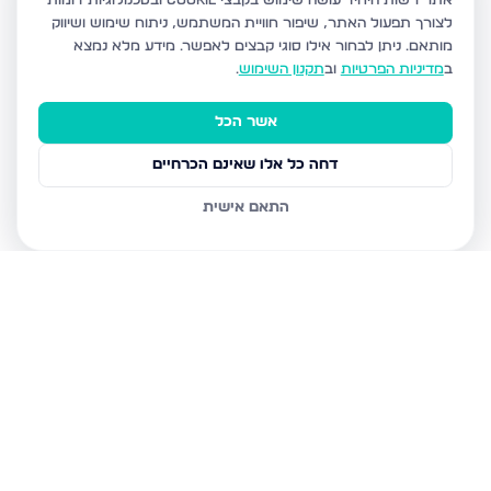
אתר רשות היחיד עושה שימוש בקבצי Cookie ובטכנולוגיות דומות
לצורך תפעול האתר, שיפור חוויית המשתמש, ניתוח שימוש ושיווק
מותאם.
ניתן לבחור אילו סוגי קבצים לאפשר. מידע מלא נמצא
ב
מדיניות הפרטיות
וב
תקנון השימוש
.
אשר הכל
דחה כל אלו שאינם הכרחיים
התאם אישית
נכסים נוספים
בירושלים
חיים מיכל מיכלין 6, ירושלים
הרב עוזיאל 58, ירושלים