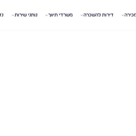
מכירה
דירות להשכרה
משרדי תיווך
נותני שירות
נד