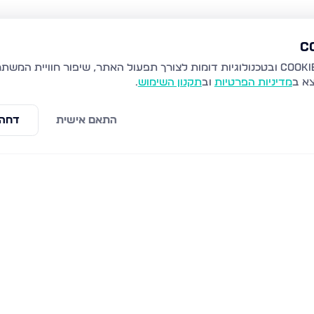
צא ב
מדיניות הפרטיות
וב
תקנון השימוש
.
התאם אישית
דחה 
וונטית
צהל 28, פתח תקווה