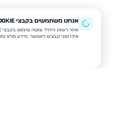
אנחנו משתמשים בקבצי Cookie
אתר רשות היחיד עושה שימוש בקבצי Cookie ובטכנולוגיות דומות לצורך תפעול האתר, שיפור חוויית המשתמש, ניתוח שימוש ושיווק מותאם.
אילו סוגי קבצים לאפשר. מידע מלא נמ
נכסים נוספים
בפתח תקווה
כנסת ישראל 32, פתח תקווה
הדירה הרל