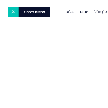
ל"ן חו"ל
יזמים
בלוג
פרסום דירה +