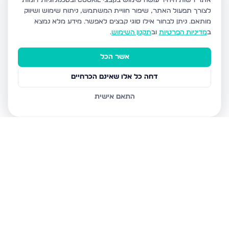
אתר רשות היחיד עושה שימוש בקבצי Cookie ובטכנולוגיות דומות
לצורך תפעול האתר, שיפור חוויית המשתמש, ניתוח שימוש ושיווק
מותאם.
ניתן לבחור אילו סוגי קבצים לאפשר. מידע מלא נמצא
ב
מדיניות הפרטיות
וב
תקנון השימוש
.
אשר הכל
דחה כל אלו שאינם הכרחיים
התאם אישית
נכסים נוספים
בירושלים
חיים מיכל מיכלין 6, ירושלים
הרב עוזיאל 58, ירושלים