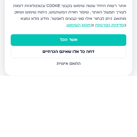
אתר רשות היחיד עושה שימוש בקבצי Cookie ובטכנולוגיות דומות
לצורך תפעול האתר, שיפור חוויית המשתמש, ניתוח שימוש ושיווק
מותאם.
ניתן לבחור אילו סוגי קבצים לאפשר. מידע מלא נמצא
ב
מדיניות הפרטיות
וב
תקנון השימוש
.
אשר הכל
דחה כל אלו שאינם הכרחיים
התאם אישית
נכסים נוספים
באשדוד
חטיבת גולני 9, אשדוד
האזור הצפוני, אשדוד