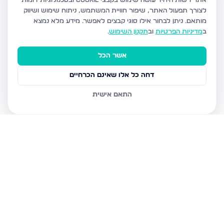
אתר רשות היחיד עושה שימוש בקבצי Cookie ובטכנולוגיות דומות
לצורך תפעול האתר, שיפור חוויית המשתמש, ניתוח שימוש ושיווק
מותאם.
ניתן לבחור אילו סוגי קבצים לאפשר. מידע מלא נמצא
ב
מדיניות הפרטיות
וב
תקנון השימוש
.
אשר הכל
דחה כל אלו שאינם הכרחיים
התאם אישית
נכסים נוספים
בגבעת זאב
קדרון, גבעת זאב
תאנה, גבעת זאב