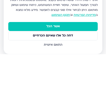
אתר רשות היחיד עושה שימוש בקבצי Cookie ובטכנולוגיות דומות
לצורך תפעול האתר, שיפור חוויית המשתמש, ניתוח שימוש ושיווק
מותאם.
ניתן לבחור אילו סוגי קבצים לאפשר. מידע מלא נמצא
ב
מדיניות הפרטיות
וב
תקנון השימוש
.
אשר הכל
דחה כל אלו שאינם הכרחיים
התאם אישית
נכסים נוספים
בחיפה
שד דגניה 77, חיפה
קרית חיים מערבית, חיפה