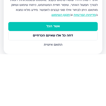
אתר רשות היחיד עושה שימוש בקבצי Cookie ובטכנולוגיות דומות
לצורך תפעול האתר, שיפור חוויית המשתמש, ניתוח שימוש ושיווק
מותאם.
ניתן לבחור אילו סוגי קבצים לאפשר. מידע מלא נמצא
ב
מדיניות הפרטיות
וב
תקנון השימוש
.
אשר הכל
דחה כל אלו שאינם הכרחיים
התאם אישית
נכסים נוספים
בחיפה
שד דגניה 77, חיפה
קרית חיים מערבית, חיפה