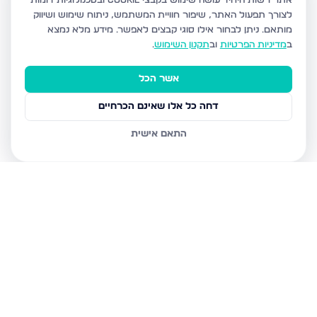
אתר רשות היחיד עושה שימוש בקבצי Cookie ובטכנולוגיות דומות
לצורך תפעול האתר, שיפור חוויית המשתמש, ניתוח שימוש ושיווק
מותאם.
ניתן לבחור אילו סוגי קבצים לאפשר. מידע מלא נמצא
ב
מדיניות הפרטיות
וב
תקנון השימוש
.
אשר הכל
דחה כל אלו שאינם הכרחיים
התאם אישית
נכסים נוספים
בירושלים
חיים מיכל מיכלין 6, ירושלים
הרב עוזיאל 58, ירושלים