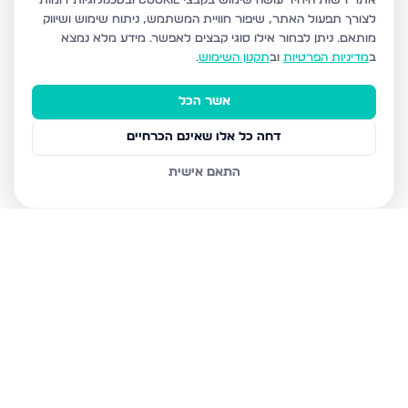
אתר רשות היחיד עושה שימוש בקבצי Cookie ובטכנולוגיות דומות
לצורך תפעול האתר, שיפור חוויית המשתמש, ניתוח שימוש ושיווק
מותאם.
ניתן לבחור אילו סוגי קבצים לאפשר. מידע מלא נמצא
ב
מדיניות הפרטיות
וב
תקנון השימוש
.
אשר הכל
דחה כל אלו שאינם הכרחיים
התאם אישית
נכסים נוספים
בצפת
הנרקיס, צפת
מצפה האגם 8, צפת